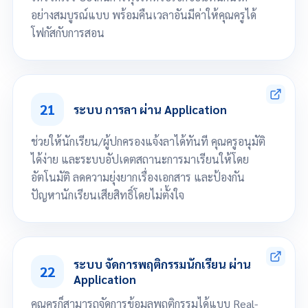
อย่างสมบูรณ์แบบ พร้อมคืนเวลาอันมีค่าให้คุณครูได้
โฟกัสกับการสอน
โดยครูประจำวิชาเป็นผู้เช็กชื่อ ผ่าน Application
โดยนักเรียน/นักศึกษาสแกน QR Code เช็กชื่อ จากครูประจำวิชา
21
โดยนักเรียน/นักศึกษา Check In เช็กชื่อ ในพิกัดห้องเรียน
ระบบ การลา ผ่าน Application
ช่วยให้นักเรียน/ผู้ปกครองแจ้งลาได้ทันที คุณครูอนุมัติ
ได้ง่าย และระบบอัปเดตสถานะการมาเรียนให้โดย
อัตโนมัติ ลดความยุ่งยากเรื่องเอกสาร และป้องกัน
ปัญหานักเรียนเสียสิทธิ์โดยไม่ตั้งใจ
นักเรียน/ผู้ปกครอง สามารถทำลา ผ่าน Application (เช่น ลาป่วย หรือ ลากิจ)
คุณครูมีสิทธิ์ "อนุมัติ" หรือ "ปฏิเสธ" ได้จากหน้าจอมือถือ
ระบบ จัดการพฤติกรรมนักเรียน ผ่าน
22
Application
คุณครูก็สามารถจัดการข้อมูลพฤติกรรมได้แบบ Real-