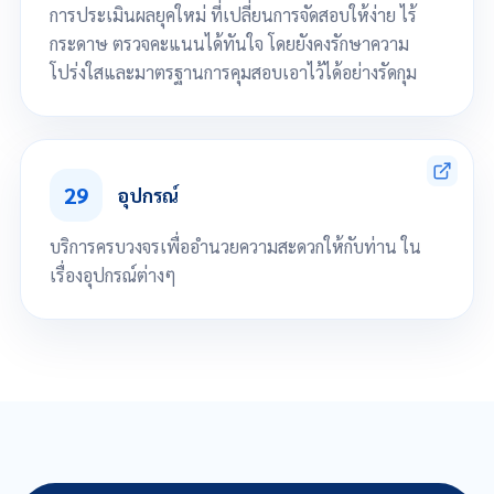
การประเมินผลยุคใหม่ ที่เปลี่ยนการจัดสอบให้ง่าย ไร้
กระดาษ ตรวจคะแนนได้ทันใจ โดยยังคงรักษาความ
โปร่งใสและมาตรฐานการคุมสอบเอาไว้ได้อย่างรัดกุม
จัดการสอบออนไลน์ได้อย่างมีประสิทธิภาพ
เช็คชื่อเข้าสอบอัตโนมัติ
29
ระบบคำนวณคะแนนสอบอัตโนมัติ
อุปกรณ์
ห้องสังเกตการณ์คุมสอบ
บริการครบวงจรเพื่ออำนวยความสะดวกให้กับท่าน ใน
เรื่องอุปกรณ์ต่างๆ
สายคล้องบัตร
บัตรขาวเปล่า PVC/Mifare
บัตร Preprint PVC/Mifare
โยโย่
กรอบบัตร
เครื่องพิมพ์บัตร
หมึกพิมพ์บัตร
Cleaning kid ชุดทำความสะอาดหัวพิมพ์