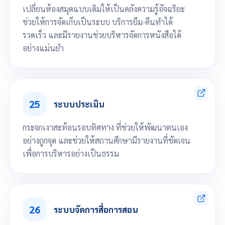
2. การติดตามนักเรียน
เปลี่ยนห้องสมุดแบบเดิมให้เป็นคลังความรู้อัจฉริยะ
นักเรียนขาดเรียนต่อเนื่องเกินเกณฑ์
ค้างชำระค่าเทอม
ช่วยให้การจัดเก็บเป็นระบบ บริการยืม-คืนทำได้
GPAX น้อยกว่า 1
รวดเร็ว และมีรายงานช่วยบริหารจัดการหนังสือได้
3. งานวิชาการ · ตารางเรียน-ตารางสอน
ความคืบหน้าการจัดตารางรายวิชา (% เสร็จ / กำลังดำเนินการ / ยังไม่เริ่ม)
อย่างแม่นยำ
สถานะรายวิชาแยกตามกลุ่มสาระ
4. ผลการเรียน (Academic Results)
คะแนนเฉลี่ยรายวิชาทุกระดับ
จัดการข้อมูลพื้นฐาน ระบบห้องสมุด
คะแนนเฉลี่ยแยกสาขา
เพิ่มประวัติหนังสือ พิมพ์บาร์โค้ด และพิมพ์เลขเรียกหนังสือ
5. การมาเรียน (Attendance)
กราฟการมาเรียนรายสัปดาห์
25
การยืม-คืนหนังสือ การออกรายงานสรุป
ระบบประเมิน
6. ปฏิทินและตารางกิจกรรม
ปฏิทินโรงเรียนขนาดย่อ
กระจกเงาสะท้อนรอบทิศทาง ที่ช่วยให้พัฒนาตนเอง
กิจกรรมและการประชุมวันนี้
7. ประกาศและข่าวสาร
อย่างถูกจุด และช่วยให้สถานศึกษามีรายงานที่ชัดเจน
ประกาศล่าสุดของโรงเรียน
เพื่อการบริหารอย่างเป็นธรรม
เลื่อนลงเพื่อดูทั้งหมด
สร้างแบบประเมิน 360 องศา
การแสดงผลประเมิน และการออกรายงาน
26
ระบบจัดการสื่อการสอน