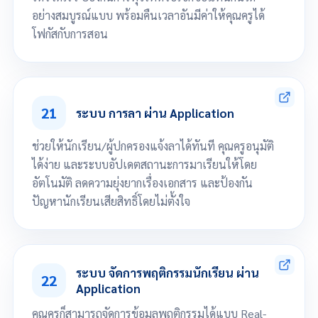
อย่างสมบูรณ์แบบ พร้อมคืนเวลาอันมีค่าให้คุณครูได้
โฟกัสกับการสอน
โดยครูประจำวิชาเป็นผู้เช็กชื่อ ผ่าน Application
โดยนักเรียน/นักศึกษาสแกน QR Code เช็กชื่อ จากครูประจำวิชา
21
โดยนักเรียน/นักศึกษา Check In เช็กชื่อ ในพิกัดห้องเรียน
ระบบ การลา ผ่าน Application
ช่วยให้นักเรียน/ผู้ปกครองแจ้งลาได้ทันที คุณครูอนุมัติ
ได้ง่าย และระบบอัปเดตสถานะการมาเรียนให้โดย
อัตโนมัติ ลดความยุ่งยากเรื่องเอกสาร และป้องกัน
ปัญหานักเรียนเสียสิทธิ์โดยไม่ตั้งใจ
นักเรียน/ผู้ปกครอง สามารถทำลา ผ่าน Application (เช่น ลาป่วย หรือ ลากิจ)
คุณครูมีสิทธิ์ "อนุมัติ" หรือ "ปฏิเสธ" ได้จากหน้าจอมือถือ
ระบบ จัดการพฤติกรรมนักเรียน ผ่าน
22
Application
คุณครูก็สามารถจัดการข้อมูลพฤติกรรมได้แบบ Real-