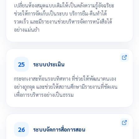
2. การติดตามนักเรียน
เปลี่ยนห้องสมุดแบบเดิมให้เป็นคลังความรู้อัจฉริยะ
นักเรียนขาดเรียนต่อเนื่องเกินเกณฑ์
ค้างชำระค่าเทอม
ช่วยให้การจัดเก็บเป็นระบบ บริการยืม-คืนทำได้
GPAX น้อยกว่า 1
รวดเร็ว และมีรายงานช่วยบริหารจัดการหนังสือได้
3. งานวิชาการ · ตารางเรียน-ตารางสอน
ความคืบหน้าการจัดตารางรายวิชา (% เสร็จ / กำลังดำเนินการ / ยังไม่เริ่ม)
อย่างแม่นยำ
สถานะรายวิชาแยกตามกลุ่มสาระ
4. ผลการเรียน (Academic Results)
คะแนนเฉลี่ยรายวิชาทุกระดับ
จัดการข้อมูลพื้นฐาน ระบบห้องสมุด
คะแนนเฉลี่ยแยกสาขา
เพิ่มประวัติหนังสือ พิมพ์บาร์โค้ด และพิมพ์เลขเรียกหนังสือ
5. การมาเรียน (Attendance)
กราฟการมาเรียนรายสัปดาห์
25
การยืม-คืนหนังสือ การออกรายงานสรุป
ระบบประเมิน
6. ปฏิทินและตารางกิจกรรม
ปฏิทินโรงเรียนขนาดย่อ
กระจกเงาสะท้อนรอบทิศทาง ที่ช่วยให้พัฒนาตนเอง
กิจกรรมและการประชุมวันนี้
7. ประกาศและข่าวสาร
อย่างถูกจุด และช่วยให้สถานศึกษามีรายงานที่ชัดเจน
ประกาศล่าสุดของโรงเรียน
เพื่อการบริหารอย่างเป็นธรรม
เลื่อนลงเพื่อดูทั้งหมด
สร้างแบบประเมิน 360 องศา
การแสดงผลประเมิน และการออกรายงาน
26
ระบบจัดการสื่อการสอน