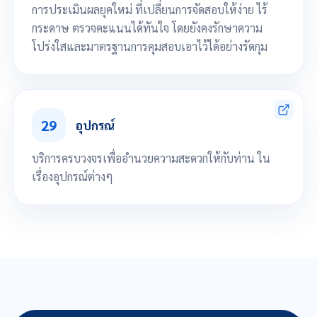
การประเมินผลยุคใหม่ ที่เปลี่ยนการจัดสอบให้ง่าย ไร้
กระดาษ ตรวจคะแนนได้ทันใจ โดยยังคงรักษาความ
โปร่งใสและมาตรฐานการคุมสอบเอาไว้ได้อย่างรัดกุม
จัดการสอบออนไลน์ได้อย่างมีประสิทธิภาพ
เช็คชื่อเข้าสอบอัตโนมัติ
29
ระบบคำนวณคะแนนสอบอัตโนมัติ
อุปกรณ์
ห้องสังเกตการณ์คุมสอบ
บริการครบวงจรเพื่ออำนวยความสะดวกให้กับท่าน ใน
เรื่องอุปกรณ์ต่างๆ
สายคล้องบัตร
บัตรขาวเปล่า PVC/Mifare
บัตร Preprint PVC/Mifare
โยโย่
กรอบบัตร
เครื่องพิมพ์บัตร
หมึกพิมพ์บัตร
Cleaning kid ชุดทำความสะอาดหัวพิมพ์